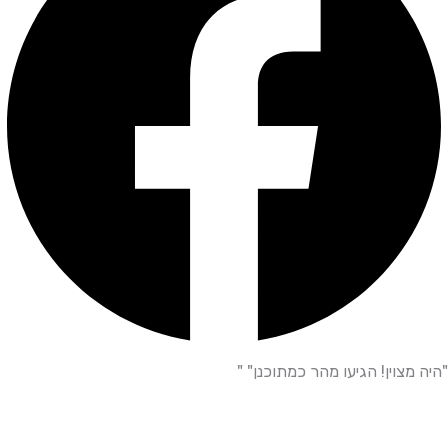
"היה מצוין! הגיעו מהר כמתוכנן" "