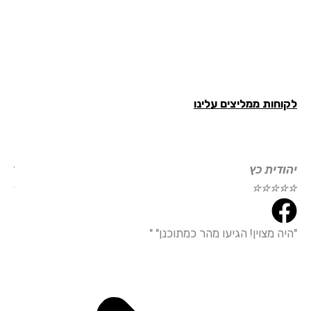
חות ממליצים עלינו
ודית כץ
דוד עמי
☆
☆
☆
☆
☆
☆
☆
☆
ה מצוין! הגיעו מהר כמתוכנן" "
"הייתי מ
עמידה מד