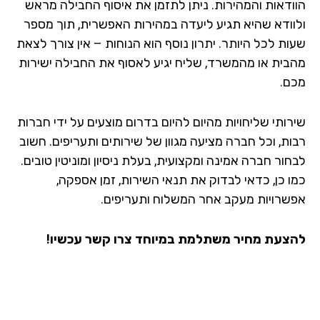
ודאות והמהירות. ניתן לתזמן את איסוף החבילה מראש
וודא שהיא תגיע ליעדה במהירות האפשרית, תוך מספר
ות לכל היותר. יתרון נוסף הוא הנוחות – אין צורך לצאת
בית או מהמשרד, שליח יגיע לאסוף את החבילה ישירות
ם.
רותי שליחויות מהיום להיום בדרום מוצעים על ידי חברות
ות, וכל חברה מציעה מגוון של שירותים ותעריפים. חשוב
ור חברה אמינה ומקצועית, בעלת ניסיון ומוניטין טובים.
ו כן, כדאי לבדוק את תנאי השירות, זמן אספקה,
שרויות מעקב אחר המשלוח ותעריפים.
צעת מחיר משתלמת במיוחד צרו קשר עכשיו!