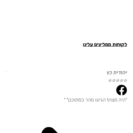
חות ממליצים עלינו
ודית כץ
דוד עמי
☆
☆
☆
☆
☆
☆
☆
☆
ה מצוין! הגיעו מהר כמתוכנן" "
"הייתי מ
עמידה מד