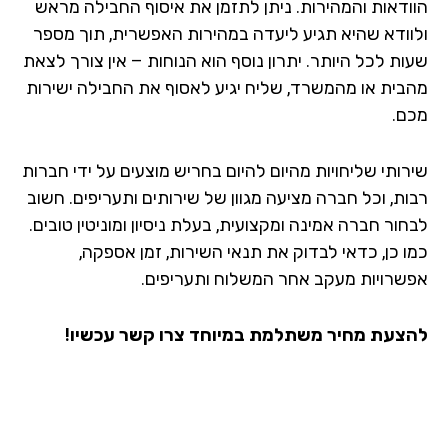
ודאות והמהירות. ניתן לתזמן את איסוף החבילה מראש
וודא שהיא תגיע ליעדה במהירות האפשרית, תוך מספר
ות לכל היותר. יתרון נוסף הוא הנוחות – אין צורך לצאת
בית או מהמשרד, שליח יגיע לאסוף את החבילה ישירות
ם.
רותי שליחויות מהיום להיום בחריש מוצעים על ידי חברות
ות, וכל חברה מציעה מגוון של שירותים ותעריפים. חשוב
ור חברה אמינה ומקצועית, בעלת ניסיון ומוניטין טובים.
ו כן, כדאי לבדוק את תנאי השירות, זמן אספקה,
שרויות מעקב אחר המשלוח ותעריפים.
צעת מחיר משתלמת במיוחד צרו קשר עכשיו!