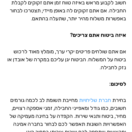
וב לקבוע מראש באיזה טווח זמן אתם זקוקים לקבלת
בילה. אם אתם זקוקים לה באופן מיידי, תצטרכו לבחור
פשרות משלוח מהיר יותר, שתעלה בהתאם.
זה ביטוח אתם צריכים?
 אתם שולחים פריטים יקרי ערך, מומלץ מאוד לרכוש
טוח על המשלוח. הביטוח יגן עליכם במקרה של אובדן או
ק לחבילה.
יכום:
ירת
חברת שליחויות
מחייבת תשומת לב לכמה גורמים
בים, כמו גודל ומאפייני החבילה, זמני אספקה רצויים,
יר, ביטוח ותנאי שירות. הקפדה על בחינה מעמיקה של
פשרויות השונות תאפשר לכם לבחור בחברה אמינה
קצועית שתספק לכם שירות איכותי במחיר הוגן.