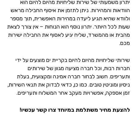
רון משמעותי של שירות שליחויות מהיום להיום הוא
ודאות והמהירות. ניתן לתזמן את איסוף החבילה מראש
וודא שהיא תגיע ליעדה במהירות האפשרית, תוך מספר
ות לכל היותר. יתרון נוסף הוא הנוחות – אין צורך לצאת
בית או מהמשרד, שליח יגיע לאסוף את החבילה ישירות
ם.
ותי שליחויות מהיום להיום בקריית ים מוצעים על ידי
רות רבות, וכל חברה מציעה מגוון של שירותים
עריפים. חשוב לבחור חברה אמינה ומקצועית, בעלת
יון ומוניטין טובים. כמו כן, כדאי לבדוק את תנאי השירות,
ן אספקה, אפשרויות מעקב אחר המשלוח ותעריפים.
צעת מחיר משתלמת במיוחד צרו קשר עכשיו!