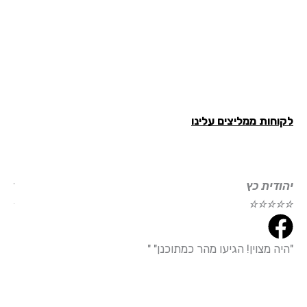
חות ממליצים עלינו
ודית כץ
דוד עמי
☆
☆
☆
☆
☆
☆
☆
☆
ה מצוין! הגיעו מהר כמתוכנן" "
"הייתי מ
עמידה מד