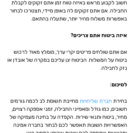
וב לקבוע מראש באיזה טווח זמן אתם זקוקים לקבלת
בילה. אם אתם זקוקים לה באופן מיידי, תצטרכו לבחור
פשרות משלוח מהיר יותר, שתעלה בהתאם.
זה ביטוח אתם צריכים?
 אתם שולחים פריטים יקרי ערך, מומלץ מאוד לרכוש
טוח על המשלוח. הביטוח יגן עליכם במקרה של אובדן או
ק לחבילה.
יכום:
ירת
חברת שליחויות
מחייבת תשומת לב לכמה גורמים
בים, כמו גודל ומאפייני החבילה, זמני אספקה רצויים,
יר, ביטוח ותנאי שירות. הקפדה על בחינה מעמיקה של
פשרויות השונות תאפשר לכם לבחור בחברה אמינה
קצועית שתספק לכם שירות איכותי במחיר הוגן.