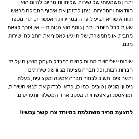
רון משמעותי של שירות שליחויות מהיום להיום הוא
ודאות והמהירות. ניתן לתזמן את איסוף החבילה מראש
וודא שהיא תגיע ליעדה במהירות האפשרית, תוך מספר
ות לכל היותר. יתרון נוסף הוא הנוחות – אין צורך לצאת
בית או מהמשרד, שליח יגיע לאסוף את החבילה ישירות
ם.
רותי שליחויות מהיום להיום במגדל העמק מוצעים על ידי
רות רבות, וכל חברה מציעה מגוון של שירותים
עריפים. חשוב לבחור חברה אמינה ומקצועית, בעלת
יון ומוניטין טובים. כמו כן, כדאי לבדוק את תנאי השירות,
ן אספקה, אפשרויות מעקב אחר המשלוח ותעריפים.
צעת מחיר משתלמת במיוחד צרו קשר עכשיו!