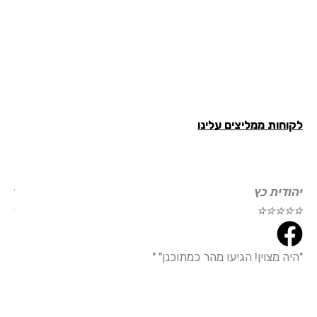
חות ממליצים עלינו
ודית כץ
דוד עמי
☆
☆
☆
☆
☆
☆
☆
☆
ה מצוין! הגיעו מהר כמתוכנן" "
"הייתי מ
עמידה מד