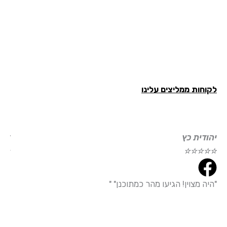
חות ממליצים עלינו
ודית כץ
דוד עמי
☆
☆
☆
☆
☆
☆
☆
☆
ה מצוין! הגיעו מהר כמתוכנן" "
"הייתי מ
עמידה מד