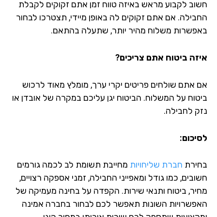
וב לקבוע מראש באיזה טווח זמן אתם זקוקים לקבלת
בילה. אם אתם זקוקים לה באופן מיידי, תצטרכו לבחור
פשרות משלוח מהיר יותר, שתעלה בהתאם.
זה ביטוח אתם צריכים?
 אתם שולחים פריטים יקרי ערך, מומלץ מאוד לרכוש
טוח על המשלוח. הביטוח יגן עליכם במקרה של אובדן או
ק לחבילה.
יכום:
ירת
חברת שליחויות
מחייבת תשומת לב לכמה גורמים
בים, כמו גודל ומאפייני החבילה, זמני אספקה רצויים,
יר, ביטוח ותנאי שירות. הקפדה על בחינה מעמיקה של
פשרויות השונות תאפשר לכם לבחור בחברה אמינה
קצועית שתספק לכם שירות איכותי במחיר הוגן.