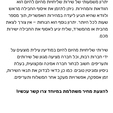
רון משמעותי של שירות שליחויות מהיום להיום הוא
ודאות והמהירות. ניתן לתזמן את איסוף החבילה מראש
וודא שהיא תגיע ליעדה במהירות האפשרית, תוך מספר
ות לכל היותר. יתרון נוסף הוא הנוחות – אין צורך לצאת
בית או מהמשרד, שליח יגיע לאסוף את החבילה ישירות
ם.
ותי שליחויות מהיום להיום במודיעין עילית מוצעים על
י חברות רבות, וכל חברה מציעה מגוון של שירותים
עריפים. חשוב לבחור חברה אמינה ומקצועית, בעלת
יון ומוניטין טובים. כמו כן, כדאי לבדוק את תנאי השירות,
ן אספקה, אפשרויות מעקב אחר המשלוח ותעריפים.
צעת מחיר משתלמת במיוחד צרו קשר עכשיו!