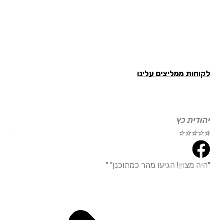
חות ממליצים עלינו
ודית כץ
דוד עמי
☆
☆
☆
☆
☆
☆
☆
☆
ה מצוין! הגיעו מהר כמתוכנן" "
"הייתי מ
עמידה מד