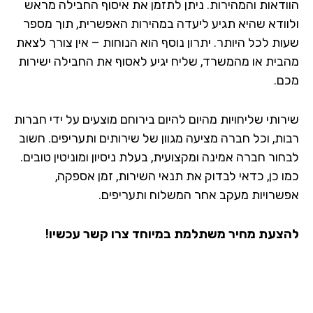
ודאות והמהירות. ניתן לתזמן את איסוף החבילה מראש
וודא שהיא תגיע ליעדה במהירות האפשרית, תוך מספר
ות לכל היותר. יתרון נוסף הוא הנוחות – אין צורך לצאת
בית או מהמשרד, שליח יגיע לאסוף את החבילה ישירות
ם.
רותי שליחויות מהיום להיום בירוחם מוצעים על ידי חברות
ות, וכל חברה מציעה מגוון של שירותים ותעריפים. חשוב
ור חברה אמינה ומקצועית, בעלת ניסיון ומוניטין טובים.
ו כן, כדאי לבדוק את תנאי השירות, זמן אספקה,
שרויות מעקב אחר המשלוח ותעריפים.
צעת מחיר משתלמת במיוחד צרו קשר עכשיו!