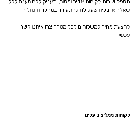
פק שירות לקוחות אדיב ומסור, ותעניק לכם מענה לכל
לה או בעיה שעלולה להתעורר במהלך התהליך.
צעת מחיר למשלוחים לכל מטרה צרו איתנו קשר
שיו!
חות ממליצים עלינו