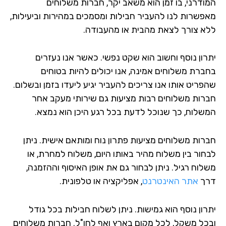
ודרני, בו זמן הוא משאב יקר, חברות משלוחים
פשרות לנו להעביר חבילות ומסמכים במהירות וביעילות,
א צורך לצאת מהבית או מהעבודה.
רון נוסף וחשוב הוא שקט נפשי. כאשר אנו נעזרים
ברת משלוחים אמינה, אנו יכולים להיות בטוחים
פריט אותו אנו צריכים להעביר יגיע ליעדו בזמן ובשלום.
רות משלוחים רבות מציעות גם שירותי מעקב אחר
שלוח, כך שנוכל לדעת בכל רגע היכן הוא נמצא.
רות משלוחים מציעות פתרון נוח ומותאם אישית. ניתן
חור בין משלוח מהיר באותו היום, משלוח למחרת, או
לוח רגיל. ניתן לבחור גם את אופן האיסוף וההזמנה,
ך
אתר האינטרנט
, אפליקציה או טלפונית.
רון נוסף הוא גמישות. ניתן לשלוח חבילות בכל גודל
כל משקל, לכל מקום בארץ ואף לחו"ל. חברות משלוחים