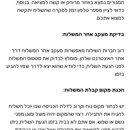
גורים נמצא באזור מרוחק או קשה למציאה. בנוסף,
אי לציין מספר טלפון זמין למקרה שהשליח יתקשה
צוא אתכם.
יקת מעקב אחר המשלוח:
ב חברות השילוח מאפשרות מעקב אחר המשלוח דרך
ר האינטרנט שלהן. מומלץ לבדוק את סטטוס המשלוח
ני הגעת השליח, כדי לוודא שהוא יצא לדרך וצפוי להגיע
ן.
נת מקום קבלת המשלוח:
 לבחור מקום נוח וקרוב לדלת הכניסה שבו יוכל השליח
ניח את החבילה. רצוי שהמקום יהיה מוצל ומוגן מפני
ם או שמש. אם אתם לא בבית בזמן הגעת השליח, ניתן
קש ממנו להשאיר את החבילה אצל שכן או בנקודת