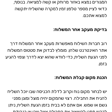
גורים נמצא באזור מרוחק או קשה למציאה. בנוסף,
אי לציין מספר טלפון זמין למקרה שהשליח יתקשה
צוא אתכם.
יקת מעקב אחר המשלוח:
ב חברות השילוח מאפשרות מעקב אחר המשלוח דרך
ר האינטרנט שלהן. מומלץ לבדוק את סטטוס המשלוח
ני הגעת השליח, כדי לוודא שהוא יצא לדרך וצפוי להגיע
ן.
נת מקום קבלת המשלוח:
 לבחור מקום נוח וקרוב לדלת הכניסה שבו יוכל השליח
ניח את החבילה. רצוי שהמקום יהיה מוצל ומוגן מפני
ם או שמש. אם אתם לא בבית בזמן הגעת השליח, ניתן
קש ממנו להשאיר את החבילה אצל שכן או בנקודת