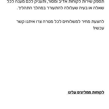
פק שירות לקוחות אדיב ומסור, ותעניק לכם מענה לכל
לה או בעיה שעלולה להתעורר במהלך התהליך.
צעת מחיר למשלוחים לכל מטרה צרו איתנו קשר
שיו!
חות ממליצים עלינו