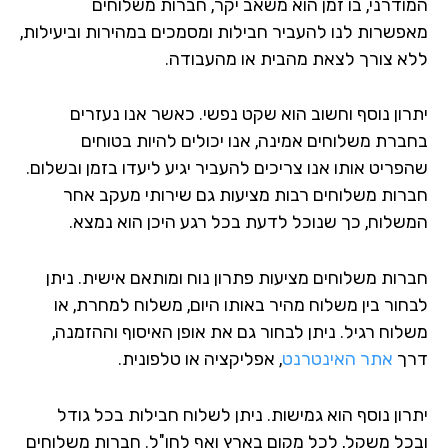
ודרני, בו זמן הוא משאב יקר, חברות משלוחים
פשרות לנו להעביר חבילות ומסמכים במהירות וביעילות,
א צורך לצאת מהבית או מהעבודה.
רון נוסף וחשוב הוא שקט נפשי. כאשר אנו נעזרים
ברת משלוחים אמינה, אנו יכולים להיות בטוחים
פריט אותו אנו צריכים להעביר יגיע ליעדו בזמן ובשלום.
רות משלוחים רבות מציעות גם שירותי מעקב אחר
שלוח, כך שנוכל לדעת בכל רגע היכן הוא נמצא.
רות משלוחים מציעות פתרון נוח ומותאם אישית. ניתן
חור בין משלוח מהיר באותו היום, משלוח למחרת, או
לוח רגיל. ניתן לבחור גם את אופן האיסוף וההזמנה,
ך
אתר האינטרנט
, אפליקציה או טלפונית.
רון נוסף הוא גמישות. ניתן לשלוח חבילות בכל גודל
כל משקל, לכל מקום בארץ ואף לחו"ל. חברות משלוחים