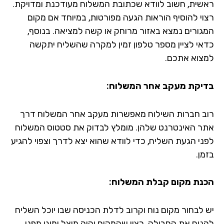
שית, חשוב לוודא שכתובת המשלוח מעודכנת ומדויקת.
וי להוסיף הוראות הגעה מפורטות, במיוחד אם מקום
גורים נמצא באזור מרוחק או קשה למציאה. בנוסף,
אי לציין מספר טלפון זמין למקרה שהשליח יתקשה
צוא אתכם.
יקת מעקב אחר המשלוח:
ב חברות השילוח מאפשרות מעקב אחר המשלוח דרך
ר האינטרנט שלהן. מומלץ לבדוק את סטטוס המשלוח
ני הגעת השליח, כדי לוודא שהוא יצא לדרך וצפוי להגיע
ן.
נת מקום קבלת המשלוח:
 לבחור מקום נוח וקרוב לדלת הכניסה שבו יוכל השליח
ניח את החבילה. רצוי שהמקום יהיה מוצל ומוגן מפני