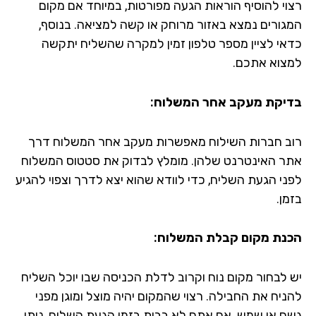
וי להוסיף הוראות הגעה מפורטות, במיוחד אם מקום
גורים נמצא באזור מרוחק או קשה למציאה. בנוסף,
אי לציין מספר טלפון זמין למקרה שהשליח יתקשה
צוא אתכם.
יקת מעקב אחר המשלוח:
ב חברות השילוח מאפשרות מעקב אחר המשלוח דרך
ר האינטרנט שלהן. מומלץ לבדוק את סטטוס המשלוח
ני הגעת השליח, כדי לוודא שהוא יצא לדרך וצפוי להגיע
ן.
נת מקום קבלת המשלוח:
 לבחור מקום נוח וקרוב לדלת הכניסה שבו יוכל השליח
ניח את החבילה. רצוי שהמקום יהיה מוצל ומוגן מפני
ם או שמש. אם אתם לא בבית בזמן הגעת השליח, ניתן