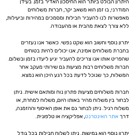
תרון הבולט ביותר הוא החיסכון האדיר בזמן. בעידן
ודרני, בו זמן הוא משאב יקר, חברות משלוחים
פשרות לנו להעביר חבילות ומסמכים במהירות וביעילות,
א צורך לצאת מהבית או מהעבודה.
רון נוסף וחשוב הוא שקט נפשי. כאשר אנו נעזרים
ברת משלוחים אמינה, אנו יכולים להיות בטוחים
פריט אותו אנו צריכים להעביר יגיע ליעדו בזמן ובשלום.
רות משלוחים רבות מציעות גם שירותי מעקב אחר
שלוח, כך שנוכל לדעת בכל רגע היכן הוא נמצא.
רות משלוחים מציעות פתרון נוח ומותאם אישית. ניתן
חור בין משלוח מהיר באותו היום, משלוח למחרת, או
לוח רגיל. ניתן לבחור גם את אופן האיסוף וההזמנה,
ך
אתר האינטרנט
, אפליקציה או טלפונית.
רון נוסף הוא גמישות. ניתן לשלוח חבילות בכל גודל