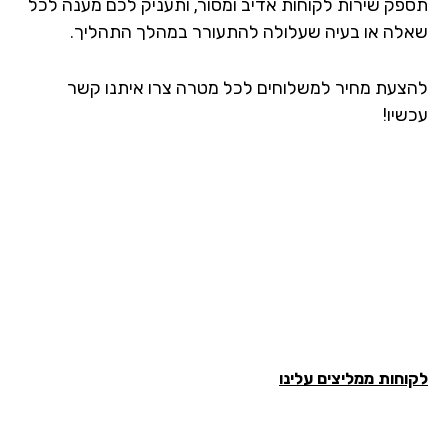
פק שירות לקוחות אדיב ומסור, ותעניק לכם מענה לכל
לה או בעיה שעלולה להתעורר במהלך התהליך.
צעת מחיר למשלוחים לכל מטרה צרו איתנו קשר
שיו!
חות ממליצים עלינו