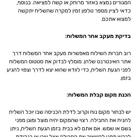
גורים נמצא באזור מרוחק או קשה למציאה. בנוסף,
אי לציין מספר טלפון זמין למקרה שהשליח יתקשה
צוא אתכם.
יקת מעקב אחר המשלוח:
ב חברות השילוח מאפשרות מעקב אחר המשלוח דרך
ר האינטרנט שלהן. מומלץ לבדוק את סטטוס המשלוח
ני הגעת השליח, כדי לוודא שהוא יצא לדרך וצפוי להגיע
ן.
נת מקום קבלת המשלוח:
 לבחור מקום נוח וקרוב לדלת הכניסה שבו יוכל השליח
ניח את החבילה. רצוי שהמקום יהיה מוצל ומוגן מפני
ם או שמש. אם אתם לא בבית בזמן הגעת השליח, ניתן
קש ממנו להשאיר את החבילה אצל שכן או בנקודת