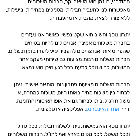
ודרני, בו זמן הוא משאב יקר, חברות משלוחים
פשרות לנו להעביר חבילות ומסמכים במהירות וביעילות,
א צורך לצאת מהבית או מהעבודה.
רון נוסף וחשוב הוא שקט נפשי. כאשר אנו נעזרים
ברת משלוחים אמינה, אנו יכולים להיות בטוחים
פריט אותו אנו צריכים להעביר יגיע ליעדו בזמן ובשלום.
רות משלוחים רבות מציעות גם שירותי מעקב אחר
שלוח, כך שנוכל לדעת בכל רגע היכן הוא נמצא.
רות משלוחים מציעות פתרון נוח ומותאם אישית. ניתן
חור בין משלוח מהיר באותו היום, משלוח למחרת, או
לוח רגיל. ניתן לבחור גם את אופן האיסוף וההזמנה,
ך
אתר האינטרנט
, אפליקציה או טלפונית.
רון נוסף הוא גמישות. ניתן לשלוח חבילות בכל גודל
כל משקל, לכל מקום בארץ ואף לחו"ל. חברות משלוחים