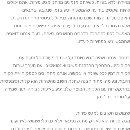
מהירה וללא בעיות. כשאתם מזמינים מאתנו מגש פירות, אתם יכולים
להיות שקטים בידיעה שהמשלוח יגיע בזמן שנקבע ובתנאים
האופטימליים. הצוות שלנו מתמחה בניהול לוגיסטי מהיר ומדויק, כך
שלא תצטרכו לדאוג בנוגע לכל עיכוב אפשרי. פישלוח מהיר ונוח
מאפשר לכם להתרכז בדברים החשובים באמת, בעוד אנחנו דואגים
שהמגש יגיע במהירות ליעדו.
בנוסף, אנחנו שמים דגש מיוחד על שיתוף פעולה קל ונעים עם
לקוחותינו. התהליך ההזמנה פשוט ואינטואיטיבי, עם מערך שירות
לקוחות זמין לכל שאלה או בקשה. אנחנו מתחייבים לספק חוויית לקוח
חיובית ונעימה, מתוך הבנה שחלק חשוב מהשירות הוא קלות וסימפטיות
בהתקשרות עם הלקוח. המוצר שלנו יגיע באיכות גבוהה ותוך שמירה
על טריות בכל זמן.
שימושים חשובים למגש פירות
מגש פירות הוא לא רק מתנה נפלאה אלא גם כלי שימושי לאירועים
שונים כמו ישיבות עסקיות, מסיבות משפחתיות או אפילו ימי הולדת.