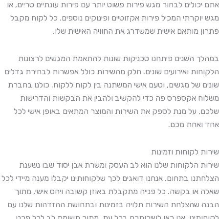
אתם יכולים לבחור מגש פירות פשוט יותר עם פירות עונתיים טריים, או
מגש יוקרתי המכיל פירות אקזוטיים ופינוקים נוספים. כל לקוח מקבל
פתרון מותאם אישית שמשדרג את החוויה האישית שלו.
במהלך השנים פיתחנו טכניקות שונות להתאמת המגשים לרצונות
הלקוחות ואירועים שונים. חלק מהשירות כולל אפשרות לבחירת גדלים
שונים של מגשים, וטעם אישי המשתנה בין לקוח ללקוח. כולנו בחברת
משלוח אקספרס פה כדי להקשיב ולהבין את הבקשות והדרישות
שלכם, על מנת לספק את השירות והמוצר המתאים באופן אישי לכל
אחד ואחת מכם.
שירות לקוחות וזמינות
שירות הלקוחות שלנו הוא לב העסק ומשרת אבן יסוד שבו נשענת
הצלחתנו בתחום. אנחנו דואגים לכך שלקוחותינו יקבלו מענה מיידי לכל
שאלה או בקשה. כל פנייה מתקבלת באוזן קשובה ויחס אישי, מתוך
הבנה שהצלחת השירות תלויה בזמינות ובתחושת ההזדהות שלנו עם
לקוחותינו. אנו כאן לשירותכם בכל עת, מתוך תשומת לב לכל פרט