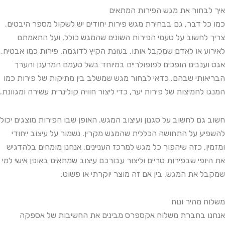
איך לבחור את מגש הפירות המתאים
כמו כל דבר, גם בבחירת מגש פירות יחודים יש לשקול מספר היבטים.
צריך לחשוב על טעמי הפירות השונים שהמגש כולל, ועל התאמתם
לאירוע או לאדם שמקבל אותו. בעונת הקיץ לדוגמה, פירות כמו אבטיח,
אגס וענבים הופכים לפופולריים במיוחד בשל טעמם המרענן והערך
הבריאותי שבהם. כדאי לבחור מגש שמשלב בין מתיקות של פירות כמו
המנגו לחמיצות של פירות יער, כדי ליצור חוויה קולינרית עשירה ומגוונת.
חשוב גם לחשוב על סגנון ועיצוב המגש. האופן שבו הפירות מוצגים יכול
להשפיע על התחושה הכללית שהמגש מקרין. נשמור על עיצוב ייחודי
ומזמין, כזה שיהפוך כל מגש למרכז העניינים. אנחנו מומחים בלהדגיש
את היופי שבפירות טריים וליצור עבורכם עיצוב שמתאים באופן אישי למי
שמקבל את המגש, בין אם זה מוצר יוקרתי או פשוט.
משלוח מהיר ונוח
אנחנו בחברת משלוח אקספרס מבינים את החשיבות של אספקה