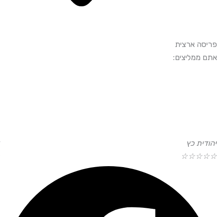
פריסה ארצית
אתם ממליצים:
יהודית כץ
☆
☆
☆
☆
☆