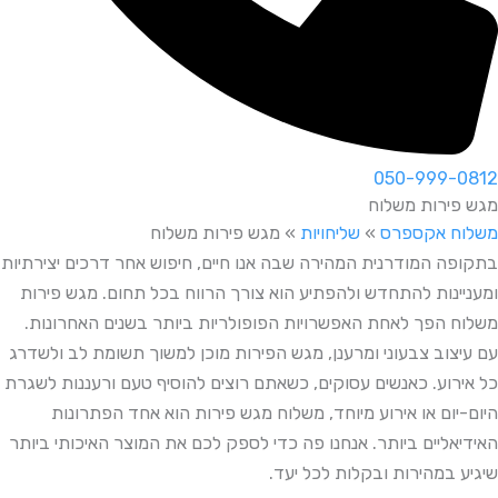
050-999-0812
מגש פירות משלוח
משלוח אקספרס
»
שליחויות
»
מגש פירות משלוח
בתקופה המודרנית המהירה שבה אנו חיים, חיפוש אחר דרכים יצירתיות
ומעניינות להתחדש ולהפתיע הוא צורך הרווח בכל תחום. מגש פירות
משלוח הפך לאחת האפשרויות הפופולריות ביותר בשנים האחרונות.
עם עיצוב צבעוני ומרענן, מגש הפירות מוכן למשוך תשומת לב ולשדרג
כל אירוע. כאנשים עסוקים, כשאתם רוצים להוסיף טעם ורעננות לשגרת
היום-יום או אירוע מיוחד, משלוח מגש פירות הוא אחד הפתרונות
האידיאליים ביותר. אנחנו פה כדי לספק לכם את המוצר האיכותי ביותר
שיגיע במהירות ובקלות לכל יעד.