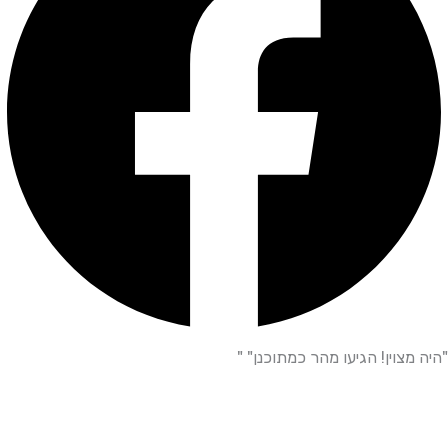
"היה מצוין! הגיעו מהר כמתוכנן" "