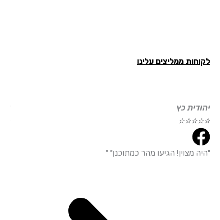
חות ממליצים עלינו
ודית כץ
דוד עמי
☆
☆
☆
☆
☆
☆
☆
☆
ה מצוין! הגיעו מהר כמתוכנן" "
"הייתי מ
עמידה מד