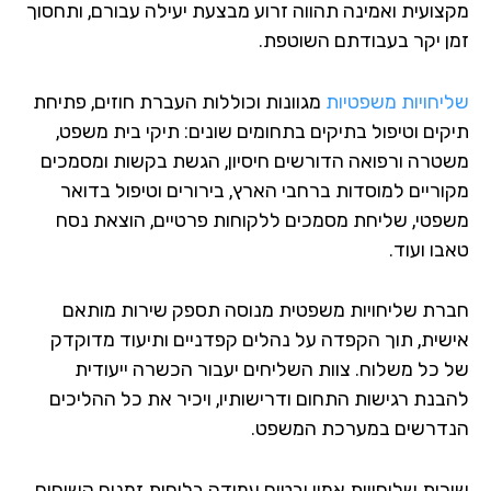
צועית ואמינה תהווה זרוע מבצעת יעילה עבורם, ותחסוך
ן יקר בעבודתם השוטפת.
יחויות משפטיות
מגוונות וכוללות העברת חוזים, פתיחת
קים וטיפול בתיקים בתחומים שונים: תיקי בית משפט,
טרה ורפואה הדורשים חיסיון, הגשת בקשות ומסמכים
וריים למוסדות ברחבי הארץ, בירורים וטיפול בדואר
פטי, שליחת מסמכים ללקוחות פרטיים, הוצאת נסח
ו ועוד.
רת שליחויות משפטית מנוסה תספק שירות מותאם
שית, תוך הקפדה על נהלים קפדניים ותיעוד מדוקדק
 כל משלוח. צוות השליחים יעבור הכשרה ייעודית
בנת רגישות התחום ודרישותיו, ויכיר את כל ההליכים
דרשים במערכת המשפט.
רות שליחויות אמין יבטיח עמידה בלוחות זמנים קשיחים,