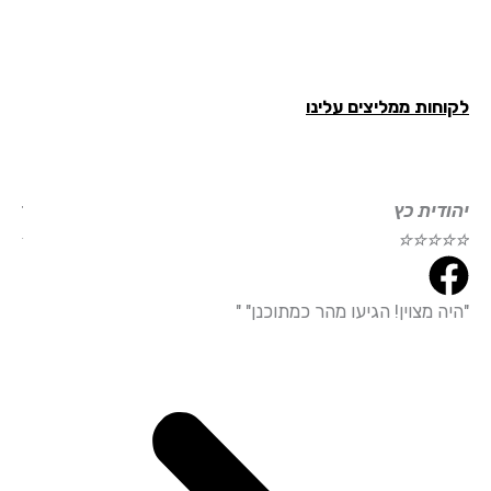
חות ממליצים עלינו
ודית כץ
דוד עמי
☆
☆
☆
☆
☆
☆
☆
☆
ה מצוין! הגיעו מהר כמתוכנן" "
"הייתי מ
עמידה מד