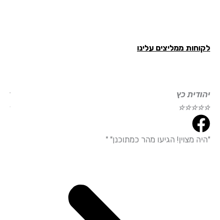
חות ממליצים עלינו
ודית כץ
דוד עמי
☆
☆
☆
☆
☆
☆
☆
☆
ה מצוין! הגיעו מהר כמתוכנן" "
"הייתי מ
עמידה מד