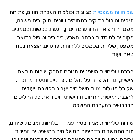
יחויות משפטיות
מגוונות וכוללות העברת חוזים, פתיחת
קים וטיפול בתיקים בתחומים שונים: תיקי בית משפט,
טרה ורפואה הדורשים חיסיון, הגשת בקשות ומסמכים
וריים למוסדות ברחבי הארץ, בירורים וטיפול בדואר
פטי, שליחת מסמכים ללקוחות פרטיים, הוצאת נסח
ו ועוד.
רת שליחויות משפטית מנוסה תספק שירות מותאם
שית, תוך הקפדה על נהלים קפדניים ותיעוד מדוקדק
 כל משלוח. צוות השליחים יעבור הכשרה ייעודית
בנת רגישות התחום ודרישותיו, ויכיר את כל ההליכים
דרשים במערכת המשפט.
רות שליחויות אמין יבטיח עמידה בלוחות זמנים קשיחים,
ך התחשבות בדחיפות המשלוחים המשפטיים. זמינות
והה, גמישות ויכולת התאמה לצרכים משתנים יאפשרו