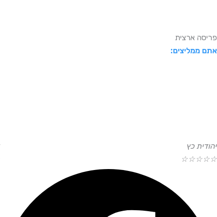
פריסה ארצית
אתם ממליצים:
יהודית כץ
☆
☆
☆
☆
☆