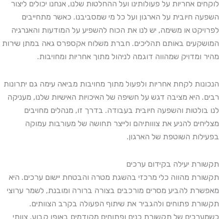
לוקחים אחריות על פעולותינו ועל ההחלטות שלנו, אנחנו יכולים ליצור
השפעה חיובית על הארגון ועל כל מי שמסביבנו. כאשר מתחייבים
לפרויקט או משימה, יש לנו את הכוח להשפיע על המודעות והאנרגיה
המושקעים באותם תהליכים. חברת משלוח אקספרס גאה במתן שירות
מהיר ומדויק שמהווה דוגמה לניהול מתוך אחריות ומחויבות.
הנכונות לקחת אחריות ולפעול מתוך מחויבות מביאה עימה גם יתרונות
רבים. היא מציבה דגש על חשיפה של האיכויות האישיות שלנו, מעניקה
לנו בולטות והשפעה חיובית בעבודה. בדרך זו, מנהלים מחויבים
מצליחים להניע את צווותיהם ולייצר תחושה של מעורבות עמוקה
בפעילות השוטפת של הארגון.
תקשורת יעילה בקידום ערכים
תקשורת מהווה כלי מרכזי בהשגת מטרה והבטחת יישום ערכים. היא
מאפשרת להביע מסרים מורכבים בצורה ברורה ומובנת, לשמר ערוצי
תקשורת פתוחים ולהגביר את שיתוף הפעולה בקרב הצוותים.
כשמערכים של תקשורת כנים ופתוחים מקודמים באופן קבוע, צוותי