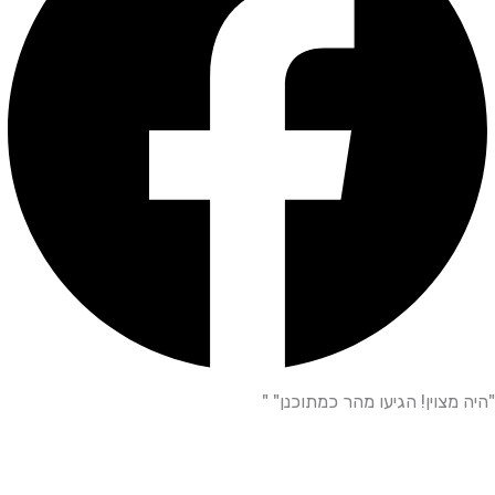
"היה מצוין! הגיעו מהר כמתוכנן" "