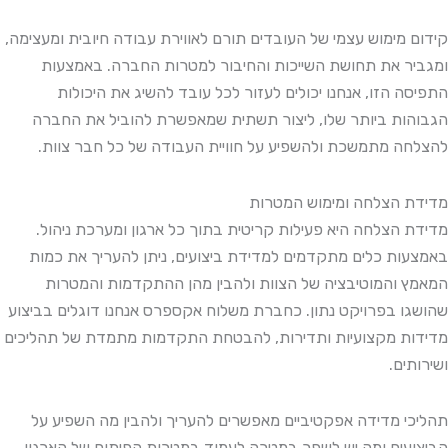
קידום מימוש עצמי של העובדים תורם לאווירת עבודה חיובית ומעצימה,
ומגביר את תחושת השייכות והחיבור למטרות החברה. באמצעות
התפיסה הזו, אנחנו יכולים לעזור לכל עובד להשיג את היכולות
הגבוהות ביותר שלו, ליצור תשתית שמאפשרת להוביל את החברה
להצלחה מתמשכת ולהשפיע על חוויית העבודה של כל חבר צוות.
מדידת הצלחה ומימוש המטרות
מדידת הצלחה היא פעילות קריטית בתוך כל ארגון ומערכת ניהול.
באמצעות כלים מתקדמים למדידת ביצועים, ניתן להעריך את כמות
המאמץ והמוטיבציה של הצוות ולהבין מהן ההתקדמות והמטרות
שהושגו בפרויקט נתון. כחברת משלוח אקספרס אנחנו דוגלים בביצוע
מדידות מקצועיות ותדירות, להבטחת התקדמות מתמדת של תהליכים
ושירותים.
תהליכי מדידה אפקטיביים מאפשרים להעריך ולהבין מה השפיע על
הביצועים ומה יש לשפר במטרה לעמוד במטרות הפיתוח של הארגון.