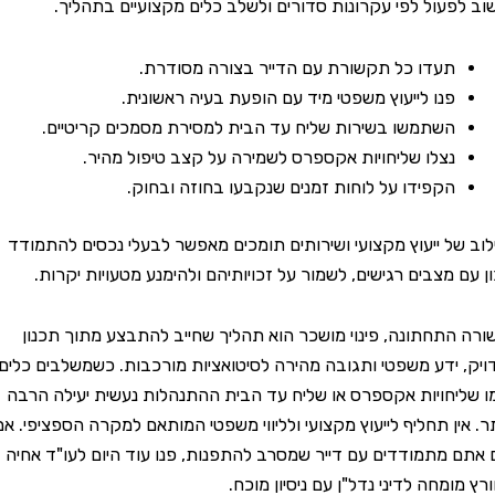
עול לפי עקרונות סדורים ולשלב כלים מקצועיים בתהליך.
תעדו כל תקשורת עם הדייר בצורה מסודרת.
פנו לייעוץ משפטי מיד עם הופעת בעיה ראשונית.
השתמשו בשירות שליח עד הבית למסירת מסמכים קריטיים.
נצלו שליחויות אקספרס לשמירה על קצב טיפול מהיר.
הקפידו על לוחות זמנים שנקבעו בחוזה ובחוק.
ל ייעוץ מקצועי ושירותים תומכים מאפשר לבעלי נכסים להתמודד
מצבים רגישים, לשמור על זכויותיהם ולהימנע מטעויות יקרות.
תחתונה, פינוי מושכר הוא תהליך שחייב להתבצע מתוך תכנון
ידע משפטי ותגובה מהירה לסיטואציות מורכבות. כשמשלבים כלים
חויות אקספרס או שליח עד הבית ההתנהלות נעשית יעילה הרבה
ין תחליף לייעוץ מקצועי ולליווי משפטי המותאם למקרה הספציפי. אם
מתמודדים עם דייר שמסרב להתפנות, פנו עוד היום לעו"ד אחיה
מחה לדיני נדל"ן עם ניסיון מוכח.