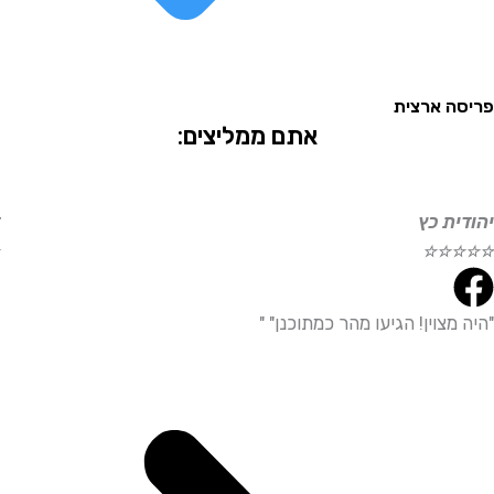
 ארצית
אתם ממליצים:
ת כץ
דוד ע
☆
☆
☆
☆
☆
צוין! הגיעו מהר כמתוכנן" "
"היית
מדויי