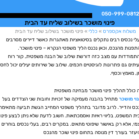
050-999-
פינוי מושכר בשילוב שליח עד הבית
וח אקספרס
»
כללי
»
פינוי מושכר בשילוב שליח עד הבית
סים רבים נתקלים בסיטואציות מאתגרות כאשר דיירים מסרבים
 מהנכס, וכאן נכנס הליך משפטי הנקרא – פינוי מושכר.
ות עם מצב כזה דורשת שילוב של הבנה משפטית, קור רוח
גם פתרונות לוגיסטיים חכמים. שילוב של שירותים יעילים יכול לחסוך
מץ וכסף.
 תהליך פינוי מושכר מבחינה משפטית
ושכר
מתחיל בהבנה מעמיקה של זכויות וחובות שני הצדדים בעל
דייר. לרוב מדובר בתהליך משפטי המחייב הגשת תביעה מתאימה
שפט, בליווי ראיות ואסמכתאות. חשוב לדעת שלא ניתן לבצע פינוי
לא רק באישור שיפוטי מתאים. במקרים רבים, בעלי נכסים בוחרים
בעורך דין מנוסה בתחום פינוי שוכר מהנכס