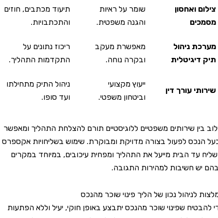
 ואחסון
שומר על ראיות
תיעוד מכתבים, חוזים
ים
והגנה משפטית.
והתכתבויות.
ת ניהול
מאפשרת מעקב
ריכוז נתונים על
דיגיטלית
ובקרה נוחה.
התקדמות התהליך.
ייעוץ מקצועי
ניהול התיק מתחילתו
י עורך דין
וביטחון משפטי.
ועד סופו.
ין שירותים משפטיים ללוגיסטיים תורם להצלחת התהליך ומאפשר
כס לפעול בצורה מדויקת ומבוקרת. שימוש בשליחויות אקספרס
עד הבית מייעל את התהליך ומפחית עיכובים, במיוחד במקרים
 חשיבות למהירות התגובה.
לניהול נכון של הליך פינוי שוכר מהנכס
טיח שפינוי שוכר מהנכס יתבצע באופן חוקי, יעיל וללא הפתעות