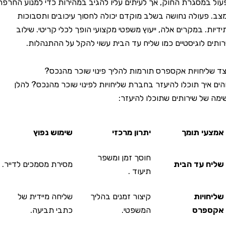
מסגרת החוק, אך לעיתים עליו להגיב במהירות כדי למנוע החרפה
עולה נחושה בשלב מוקדם יכולה לחסוך עיכובים ותסבוכות
. במקרים אלה, ייעוץ משפטי מקצועי הופך לכלי קריטי. שילוב
 לוגיסטיים כמו שליח עד הבית עשוי להקל על ההתנהלות.
יחויות אקספרס תורמות להליך פינוי שוכר מהנכס?
יך תוכלו להיעזר בחברת שליחויות לפינוי שוכר מהנכס? להלן
ל שירותים שתוכלו להיעזר:
י תומך
יתרון מרכזי
שימוש נפוץ
חוסך זמן ומשפר
 עד הבית
מסירת מסמכים לדייר.
תיעוד
.
יות
קיצור זמנים בהליך
שליחה מיידית של
פרס
המשפטי.
כתבי תביעה.