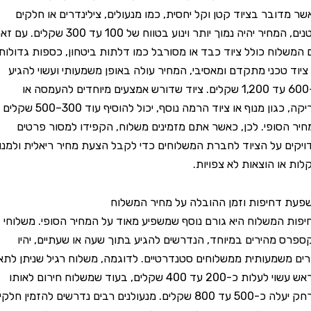
ובר בציוד קטן וקל יחסית, כמו מנעולים, צילינדרים או חלקים
קטנים, המחיר יהיה נמוך יותר וינוע בטווח של 100 עד 300 שקלים. עם זאת,
וח כולל ציוד כבד או מסורבל כמו דלתות ביטחון, כספות גדולות
 טכני מתקדם ומאסיבי, המחיר עולה באופן משמעותי ועשוי להגיע
ל-600 עד 1,200 שקלים. ציוד שדורש אמצעים מיוחדים להעמסה או
פריקה, כגון מנוף או ציוד הרמה נוסף, יכול להוסיף עוד 300–500 שקלים
סופי. לכן, כאשר אתם מזמינים משלוח, הקפידו למסור פרטים
 על הציוד לחברת המשלוחים כדי לקבל הצעת מחיר ריאלית ולמנוע
ו הוצאות לא צפויות.
חיפות וזמן ההובלה על מחיר המשלוח
המשלוח היא גורם נוסף שמשפיע מאוד על המחיר הסופי. משלוחי
מהירים במיוחד, הנדרשים להגיע בתוך שעה או שעתיים, יהיו
שמעותית ממשלוחים סטנדרטיים. לדוגמה, משלוח רגיל שניתן לתאם
מראש עשוי לעלות כ-200 עד 400 שקלים, בעוד שמשלוח חירום לאותו
מרחק יעלה כ-500 עד 800 שקלים. מנעולנים רבים נדרשים להזמין חלקים