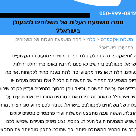
050-999-
ממה מושפעת העלות של משלוחים למנעולן
בישראל?
וח אקספרס
»
כללי
»
ממה מושפעת העלות של משלוחים
ולן בישראל?
אקספרס הם חלק בלתי נפרד משירותי מנעולנות מקצועיים
 מנעולנים נדרשים לא פעם להזמין באופן מיידי חלקי חילוף,
, דלתות או ציוד מקצועי כדי לתת מענה מהיר ללקוחות. אך מה
שפיע על המחיר של המשלוחים הללו? אילו גורמים מעלים או
 את עלויות המשלוח, וכיצד ניתן לחסוך במחירים ועדיין לקבל שירות
יכותי? במאמר זה נפרט את הגורמים המרכזיים שמשפיעים על
ל משלוחים למנעולנים בישראל. נסביר לכם מדוע סוג הציוד, מרחק
 השעה שבה מתבצע המשלוח ועוד פרמטרים נוספים יכולים
משמעותית על העלות. בנוסף, נציג טיפים מועילים שיסייעו לכם
 המחיר המשתלם ביותר, כך שתוכלו לתכנן טוב יותר את התקציב