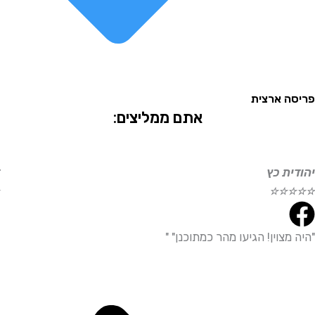
 ארצית
אתם ממליצים:
ת כץ
דוד ע
☆
☆
☆
☆
☆
צוין! הגיעו מהר כמתוכנן" "
"היית
מדויי