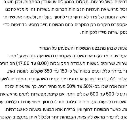
 בשל פריצות, תקלות במנעולים או אובדן מפתחות, ולכן חשוב
ראש את העלויות הגבוהות הכרוכות בשירות זה. מומלץ לתכנן
מנות של ציוד לא דחוף כדי לחסוך בעלויות, ולשמור את שירותי
 היקרים רק למקרים בהם המשלוח חייב להגיע בדחיפות כדי
רות מיידי ללקוחות.
שבהן מתבצע המשלוח והשפעתן על המחיר
בה מבצעים את משלוח האקספרס משפיעה גם היא על מחיר
השירות. שירותים בשעות העבודה המקובלות (8:00 עד 17:00) הם זולים
יותר בדרך כלל, ונעים בטווח של כ-150 עד 350 שקלים. לעומת זאת,
לילה, בסופי שבוע או בחגים יהיו יקרים משמעותית. המחירים לשעות
חריגות אלה יעלו בכ-30% עד 50% מעל מחיר רגיל, כך שהעלות יכולה
להגיע ל-500 עד 800 שקלים ויותר. אם קיימת אפשרות לתאם מראש את
ם לשעות העבודה הרגילות, תוכלו לחסוך משמעותית בעלויות. עם
שר המשלוח דחוף ואין ברירה אלא לבצעו בשעות לא שגרתיות,
יערך מראש להוצאות הגבוהות יותר ולכלול אותן בתקציב השוטף.