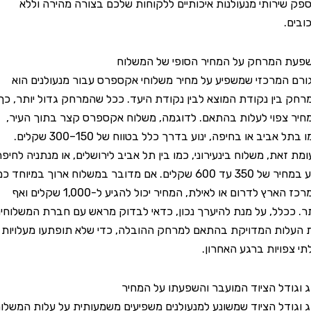
ירותי מנעולנות איכותיים ללקוחות שלכם בצורה מהירה וללא
המרחק על המחיר הסופי של המשלוח
מרכזי שמשפיע על מחיר משלוחי אקספרס עבור מנעולנים הוא
ין נקודת המוצא לבין נקודת היעד. ככל שהמרחק גדול יותר, כך
פוי לעלות בהתאם. לדוגמה, משלוח אקספרס קצר בתוך העיר,
כמו בתל אביב או בחיפה, ינוע בדרך כלל בטווח של 150–300 שקלים.
ת, משלוח בינעירוני, כמו בין תל אביב לירושלים, או מנתניה לחיפה,
ינוע במחיר של 350 עד 600 שקלים. אם מדובר במשלוח ארוך במיוחד כמו
ממרכז הארץ לדרום או לאילת, המחיר יכול להגיע ל-1,000 שקלים ואף
כלל, על מנת להיערך נכון, כדאי לבדוק מראש עם חברת המשלוחים
ת המדויקת בהתאם למרחק ההובלה, כדי שלא תופתעו מעלויות
ויות ברגע האחרון.
דל הציוד המועבר והשפעתו על המחיר
דל הציוד שמשונע למנעולנים משפיעים משמעותית על עלות המשלוח.