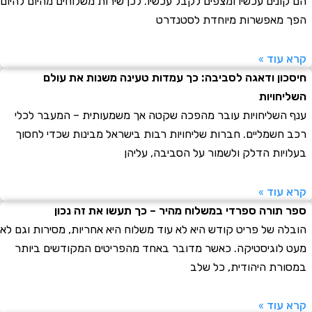
ונים עכשיו ומצפים לקבל עכשיו. לכן שירות משלוחים מהיום להיום
מאפשרות מיוחדת לסטנדרט
עוד »
ון ודאגה לסביבה: כך עמדות טעינה משנות את עולם
חויות
השליחויות עובר מהפכה שקטה אך משמעותית – המעבר לכלי
חשמליים. חברות שליחויות רבות בישראל מבינות שכדי לחסוך
יות הדלק ולשמור על הסביבה, עליהן
עוד »
תורה ספרדי במשלוח מהיר – כך תעשו את זה נכון
ה של פריט קודש היא לא עוד משלוח היא אחריות, מסירות וגם לא
לוגיסטיקה. כאשר מדובר באחד מהפריטים המקודשים ביותר
רת היהודית, כל שלב
עוד »