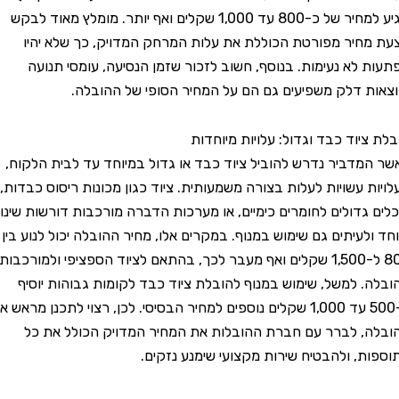
תגיע למחיר של כ-800 עד 1,000 שקלים ואף יותר. מומלץ מאוד לבקש
יר מפורטת הכוללת את עלות המרחק המדויק, כך שלא יהיו
לא נעימות. בנוסף, חשוב לזכור שזמן הנסיעה, עומסי תנועה
 דלק משפיעים גם הם על המחיר הסופי של ההובלה.
יוד כבד וגדול: עלויות מיוחדות
דביר נדרש להוביל ציוד כבד או גדול במיוחד עד לבית הלקוח,
 עשויות לעלות בצורה משמעותית. ציוד כגון מכונות ריסוס כבדות,
גדולים לחומרים כימיים, או מערכות הדברה מורכבות דורשות שינוע
עיתים גם שימוש במנוף. במקרים אלו, מחיר ההובלה יכול לנוע בין
800 ל-1,500 שקלים ואף מעבר לכך, בהתאם לציוד הספציפי ולמורכבות
 למשל, שימוש במנוף להובלת ציוד כבד לקומות גבוהות יוסיף
כ-500 עד 1,000 שקלים נוספים למחיר הבסיסי. לכן, רצוי לתכנן מראש את
 לברר עם חברת ההובלות את המחיר המדויק הכולל את כל
, ולהבטיח שירות מקצועי שימנע נזקים.