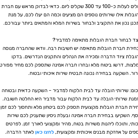
יכולים לעלות כ-100 עד 300 שקלים ליום. כדאי לבדוק מראש עם חברת
 אילו שירותים נוספים הם מציעים וכמה הם יעלו לכם, על מנת
כון את התקציב ולבחור בשירות המלא והמתאים ביותר עבורכם.
חור חברת הובלות מתאימה למדביר?
חברת הובלות מתאימה יש חשיבות רבה. וודאו שהחברה מנוסה
ציוד הדברה ומכירה את הנהלים והתקנים הנדרשים. בדקו
 דרשו ביטוח מלא ובחרו חברה אמינה שתספק לכם מחיר מפורט
השקעה בבחירה נכונה תבטיח שירות איכותי ובטוח.
שירותי הובלה עד לבית הלקוח למדביר – השקעה כדאית ובטוחה
ירותי הובלה עד לבית הלקוח עבור מדביר היא החלטה חשובה.
ברת הובלות מקצועית תספק לכם ביטחון מלא ותחסוך לכם זמן
שקיעו בבחירת חברה אמינה ובעלת ניסיון שתעניק לכם שירות
ותוכלו ליהנות משירות בטוח, מהיר ומקצועי לאורך זמן. לפרטים
על אחזקת מבנים איכותית ומקצועית,
לחצו כאן
לאתר
הדברה.