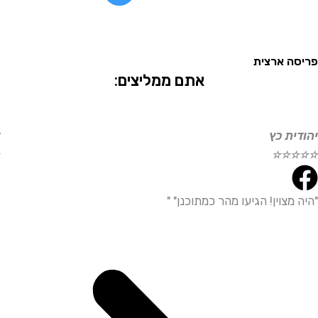
 ארצית
אתם ממליצים:
ת כץ
דוד ע
☆
☆
☆
☆
☆
צוין! הגיעו מהר כמתוכנן" "
"היית
מדויי