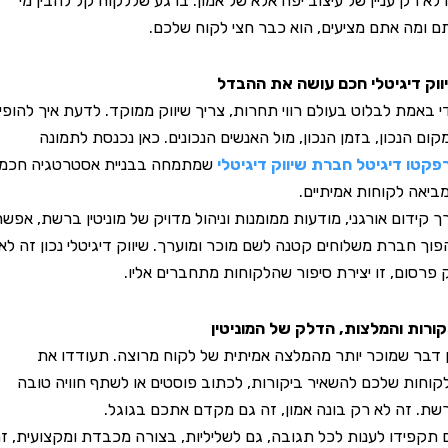
א רק עניין של עיצוב יפה אלא של אמון. ברגע שללקוח קל להבין מי
ומה אתם מציעים, הוא כבר חצי לקוח שלכם.
ק דיגיטלי חכם עושה את ההבדל
באמת לבלוט בעולם רווי תחרות, צריך שיווק ממוקד. לדעת איך להופיע
ם הנכון, בזמן הנכון, מול האנשים הנכונים. כאן נכנסת לתמונה
טו דיגיטל חברת שיווק דיגיטלי
שמתמחה בבניית אסטרטגיה חכמה
אה לקוחות אמיתיים.
קידום אורגני, מודעות ממומנות וניהול מדויק של מוניטין ברשת, אפשר
ך חברת משלוחים קטנה לשם מוכר ומוערך. שיווק דיגיטלי נכון זה לא
רסום, זו יצירת סיפור שהלקוחות מתחברים אליו.
רות והמלצות, הדלק של המוניטין
דבר שמוכר יותר מהמלצה אמיתית של לקוח מרוצה. תעודדו את
חות שלכם להשאיר ביקורות, לכתוב פוסטים או לשתף חוויה טובה
. זה לא רק בונה אמון, זה גם מקדם אתכם בגוגל.
קפידו לענות לכל תגובה, גם לשליליות, בצורה מכבדת ומקצועית, זה