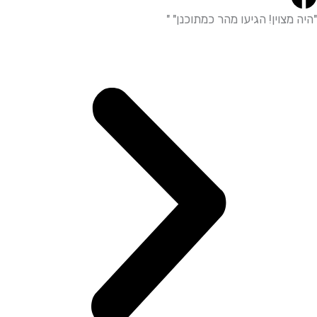
ה מצוין! הגיעו מהר כמתוכנן" "
"ה
מד