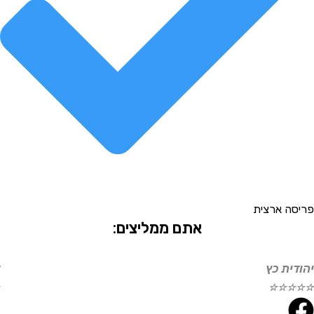
יסה ארצית
אתם ממליצים:
ודית כץ
דו
☆
☆
☆
☆
☆