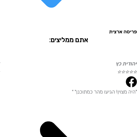
 ארצית
אתם ממליצים:
ת כץ
דוד ע
☆
☆
☆
☆
☆
צוין! הגיעו מהר כמתוכנן" "
"היית
מדויי