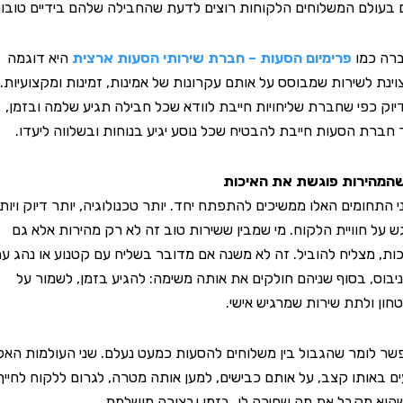
ם המשלוחים הלקוחות רוצים לדעת שהחבילה שלהם בידיים טובות.
מו
פרימיום הסעות – חברת שירותי הסעות ארצית
היא דוגמה
לשירות שמבוסס על אותם עקרונות של אמינות, זמינות ומקצועיות.
פי שחברת שליחויות חייבת לוודא שכל חבילה תגיע שלמה ובזמן,
 הסעות חייבת להבטיח שכל נוסע יגיע בנוחות ובשלווה ליעדו.
רות פוגשת את האיכות
ומים האלו ממשיכים להתפתח יחד. יותר טכנולוגיה, יותר דיוק ויותר
חוויית הלקוח. מי שמבין ששירות טוב זה לא רק מהירות אלא גם
מצליח להוביל. זה לא משנה אם מדובר בשליח עם קטנוע או נהג עם
, בסוף שניהם חולקים את אותה משימה: להגיע בזמן, לשמור על
ולתת שירות שמרגיש אישי.
מר שהגבול בין משלוחים להסעות כמעט נעלם. שני העולמות האלו
ותו קצב, על אותם כבישים, למען אותה מטרה, לגרום ללקוח לחייך
קבל את מה שחיכה לו, בזמן ובצורה מושלמת.