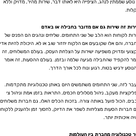
שממתין לנהג, הציפייה היא לאותו דבר, שירות מהיר, מדויק וללא
ה שירות גם אם מדובר בחבילה או באדם
קוחות הוא הלב של שני התחומים. שליחים ונהגים הם הפנים של
והם אלו שקובעים אם הלקוח יחזור שוב או לא. היכולת להיות אדיב,
ומדויק משפיעה ישירות על הצלחת העסק. בעולם המשלוחים, זה
קפיד שהחבילה מגיעה שלמה ובזמן. בעולם ההסעות, זה אומר
ירגיש בטוח, רגוע ונוח לכל אורך הדרך.
ה, שני התחומים משתמשים היום באותן טכנולוגיות מתקדמות.
ות מעקב, ניהול מסלולים חכמים, התראות בזמן אמת וניהול צי
הכול פועל באותה צורה. בזכות הכלים האלו, גם חברות משלוחים
ות הסעות מצליחות לשפר את הדיוק, לחסוך זמן ולהעניק ללקוחות
כותית יותר.
ולוגיה מחברת בין העולמות