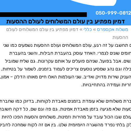
050-999-
יון מפתיע בין עולם המשלוחים לעולם ההסעות
וח אקספרס
»
כללי
»
דמיון מפתיע בין עולם המשלוחים לעולם
עות
ו על זה רגע, עולם המשלוחים ועולם ההסעות נשמעים כמו שני
שונים לגמרי. האחד עוסק בהעברת חבילות, והשני בהעברת
אבל בפועל, שניהם פועלים על אותם עקרונות. גם שליח שמוביל
גם נהג שמסיע נוסעים צריכים לעמוד בזמנים, לשמור על בטיחות,
 שירות מדויק ואדיב. שני העולמות האלו חיים מאותו הדלק – אמון,
ועמידה בהתחייבויות.
לוחים שלא עומדת בזמנים מאבדת לקוחות, בדיוק כמו שחברת
לא מגיעה בזמן מאבדת אמינות. גם פה וגם שם, כל דקה חשובה.
בו הכול עובד על מהירות וזמינות, משלוחים והסעות הפכו להיות
י נפרד מהשגרה היומיומית שלנו. בין אם זה לקוח שמחכה לחבילה