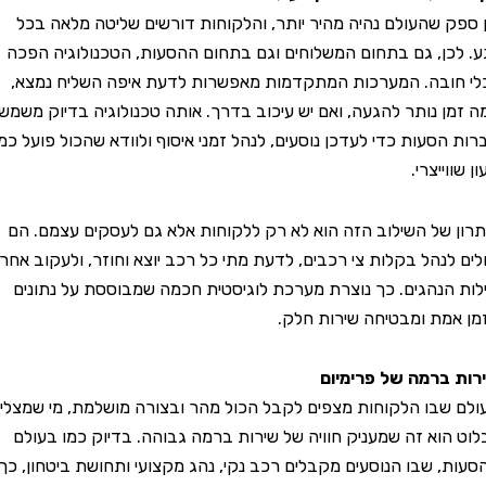
 שהעולם נהיה מהיר יותר, והלקוחות דורשים שליטה מלאה בכל
ן, גם בתחום המשלוחים וגם בתחום ההסעות, הטכנולוגיה הפכה
בה. המערכות המתקדמות מאפשרות לדעת איפה השליח נמצא,
 נותר להגעה, ואם יש עיכוב בדרך. אותה טכנולוגיה בדיוק משמשת
סעות כדי לעדכן נוסעים, לנהל זמני איסוף ולוודא שהכול פועל כמו
יצרי.
של השילוב הזה הוא לא רק ללקוחות אלא גם לעסקים עצמם. הם
לנהל בקלות צי רכבים, לדעת מתי כל רכב יוצא וחוזר, ולעקוב אחרי
הנהגים. כך נוצרת מערכת לוגיסטית חכמה שמבוססת על נתונים
ת ומבטיחה שירות חלק.
רמה של פרימיום
בו הלקוחות מצפים לקבל הכול מהר ובצורה מושלמת, מי שמצליח
וא זה שמעניק חוויה של שירות ברמה גבוהה. בדיוק כמו בעולם
 שבו הנוסעים מקבלים רכב נקי, נהג מקצועי ותחושת ביטחון, כך